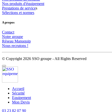
Nos
produits
d'équipement
Prestations
de
service
s
Sélections
et
normes
A propos
Contact
Notre
groupe
Réseau
Manuquip
Nous
recrutons
!
© Copyright 2026 SSO groupe - All Rights Reserved
Accueil
Sécurité
Equipement
Mon Devis
03 23 82 07 90