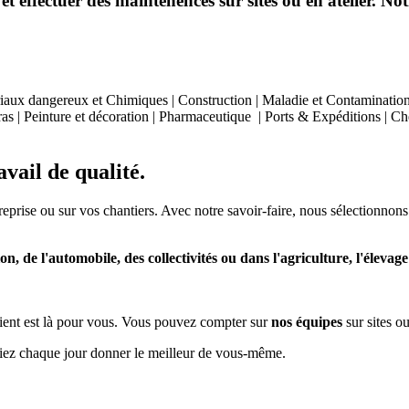
effectuer des maintenences sur sites ou en atelier. Notr
aux dangereux et Chimiques | Construction | Maladie et Contamination | 
as | Peinture et décoration | Pharmaceutique | Ports & Expéditions | Chem
vail de qualité.
treprise ou sur vos chantiers. Avec notre savoir-faire, nous sélectionnons
on, de l'automobile, des collectivités ou dans l'agriculture, l'élevage e
e client est là pour vous. Vous pouvez compter sur
nos équipes
sur sites ou
siez chaque jour donner le meilleur de vous-même.