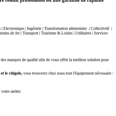
e réseau professionel est une garantie de rapidité
Electronique | Ingénirie | Transfomation alimentaire | Collectivité |
ins de fer | Transport | Tourisme & Loisirs | Utilitaires | Services
 des marques de qualité afin de vous offrir la meilleur solution pour
t le vitigole,
vous trouverez chez nous tout l'équipement nécessaire :
 votre atelier.