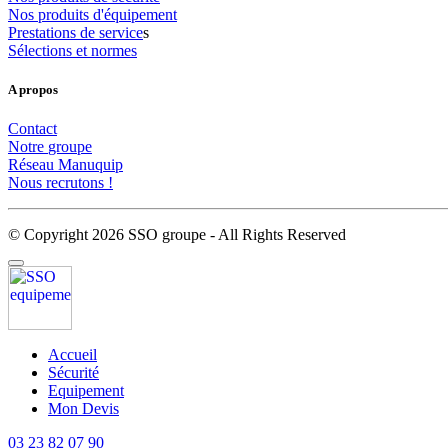
Nos
produits
d'équipement
Prestations
de
service
s
Sélections
et
normes
A propos
Contact
Notre
groupe
Réseau
Manuquip
Nous
recrutons
!
© Copyright 2026 SSO groupe - All Rights Reserved
Accueil
Sécurité
Equipement
Mon Devis
03 23 82 07 90