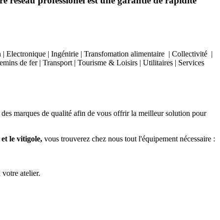
e réseau professionel est une garantie de rapidité
Electronique | Ingénirie | Transfomation alimentaire | Collectivité |
ins de fer | Transport | Tourisme & Loisirs | Utilitaires | Services
 des marques de qualité afin de vous offrir la meilleur solution pour
t le vitigole,
vous trouverez chez nous tout l'équipement nécessaire :
 votre atelier.