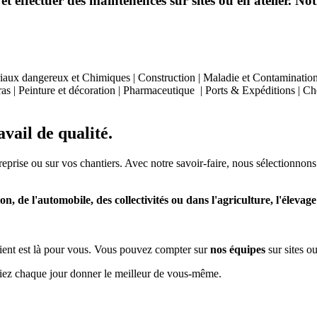
effectuer des maintenences sur sites ou en atelier. Notr
aux dangereux et Chimiques | Construction | Maladie et Contamination | 
as | Peinture et décoration | Pharmaceutique | Ports & Expéditions | Chem
vail de qualité.
treprise ou sur vos chantiers. Avec notre savoir-faire, nous sélectionnons
on, de l'automobile, des collectivités ou dans l'agriculture, l'élevage e
e client est là pour vous. Vous pouvez compter sur
nos équipes
sur sites ou
siez chaque jour donner le meilleur de vous-même.