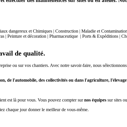
effectuer des maintenences sur sites ou en atelier. Notr
aux dangereux et Chimiques | Construction | Maladie et Contamination | 
as | Peinture et décoration | Pharmaceutique | Ports & Expéditions | Chem
vail de qualité.
treprise ou sur vos chantiers. Avec notre savoir-faire, nous sélectionnons
on, de l'automobile, des collectivités ou dans l'agriculture, l'élevage e
e client est là pour vous. Vous pouvez compter sur
nos équipes
sur sites ou
siez chaque jour donner le meilleur de vous-même.