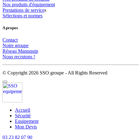
Nos
produits
d'équipement
Prestations
de
service
s
Sélections
et
normes
A propos
Contact
Notre
groupe
Réseau
Manuquip
Nous
recrutons
!
© Copyright 2026 SSO groupe - All Rights Reserved
Accueil
Sécurité
Equipement
Mon Devis
03 23 82 07 90