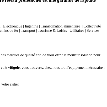
e réseau professionel est une garantie de rapidité
Electronique | Ingénirie | Transfomation alimentaire | Collectivité |
ins de fer | Transport | Tourisme & Loisirs | Utilitaires | Services
 des marques de qualité afin de vous offrir la meilleur solution pour
t le vitigole,
vous trouverez chez nous tout l'équipement nécessaire :
 votre atelier.