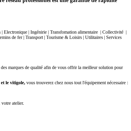
e réseau professionel est une garantie de rapidité
Electronique | Ingénirie | Transfomation alimentaire | Collectivité |
ins de fer | Transport | Tourisme & Loisirs | Utilitaires | Services
 des marques de qualité afin de vous offrir la meilleur solution pour
t le vitigole,
vous trouverez chez nous tout l'équipement nécessaire :
 votre atelier.