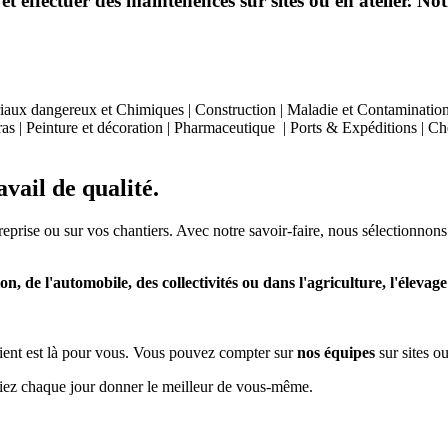
effectuer des maintenences sur sites ou en atelier. Notr
aux dangereux et Chimiques | Construction | Maladie et Contamination | 
as | Peinture et décoration | Pharmaceutique | Ports & Expéditions | Chem
vail de qualité.
treprise ou sur vos chantiers. Avec notre savoir-faire, nous sélectionnons
on, de l'automobile, des collectivités ou dans l'agriculture, l'élevage e
e client est là pour vous. Vous pouvez compter sur
nos équipes
sur sites ou
siez chaque jour donner le meilleur de vous-même.