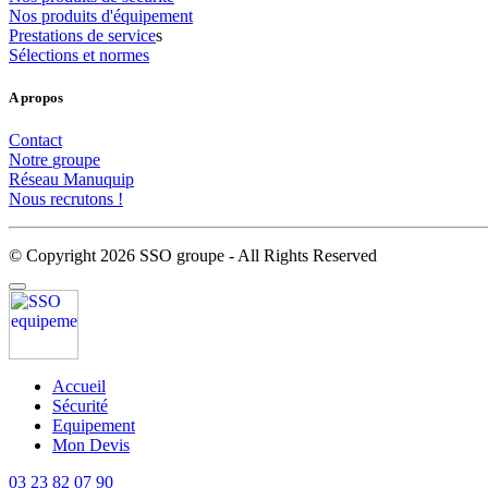
Nos
produits
d'équipement
Prestations
de
service
s
Sélections
et
normes
A propos
Contact
Notre
groupe
Réseau
Manuquip
Nous
recrutons
!
© Copyright 2026 SSO groupe - All Rights Reserved
Accueil
Sécurité
Equipement
Mon Devis
03 23 82 07 90